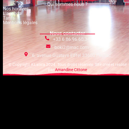
Qui sommes nous ?
Nos horaires
L'agenda
Tarifs
Mentions légales
Nous contacter
+33 6.86.96.60.34
boki2@mac.com
6, avenue Gustave Eiffel 33600 Pessac
© Copyright A’Latica 2024. Tous droits réservés. Site créé et réalisé
par
Amandine Cittone