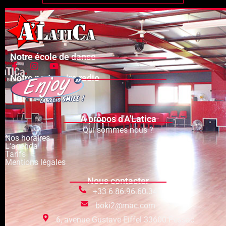
Notre école de danse
Notre partenaire radio
A propos d'A'Latica
Qui sommes nous ?
Nos horaires
L'agenda
Tarifs
Mentions légales
Nous contacter
+33 6.86.96.60.34
boki2@mac.com
6, avenue Gustave Eiffel 33600 Pessac