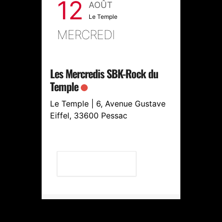
12
1
AOÛT
Le Temple
MERCREDI
VEN
ple
Les Mercredis SBK-Rock du
Les Ven
Temple
Temple
Gustave
Le Temple | 6, Avenue Gustave
Le Templ
Eiffel, 33600 Pessac
Eiffel, 
VOIR LE DÉTAIL
VOI