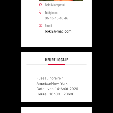
Boki Miampassi
Téléphone
06 46 45 46 46
Email
boki2@mac.com
HEURE LOCALE
Fuseau horaire :
America/New_York
Date :
ven-14-Août-2026
Heure :
16h00 - 20h00