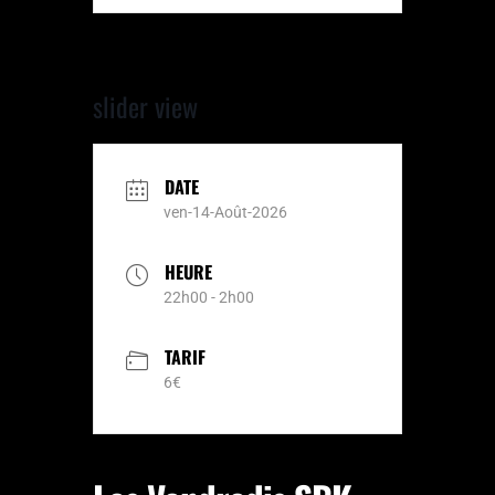
slider view
DATE
ven-14-Août-2026
HEURE
22h00 - 2h00
TARIF
6€