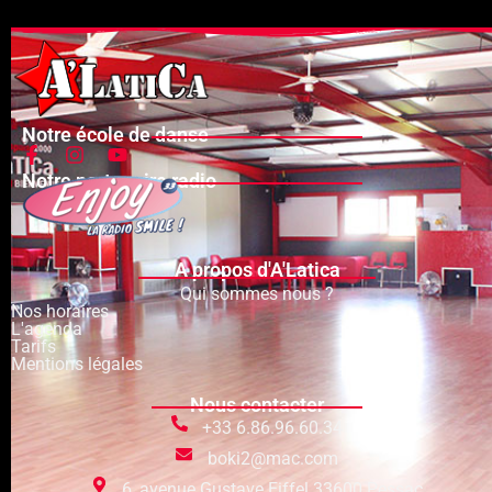
Notre école de danse
Notre partenaire radio
A propos d'A'Latica
Qui sommes nous ?
Nos horaires
L'agenda
Tarifs
Mentions légales
Nous contacter
+33 6.86.96.60.34
boki2@mac.com
6, avenue Gustave Eiffel 33600 Pessac