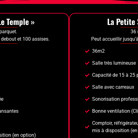
Le Temple »
La Petite
parquet.
36 
 debout et 100 assises.
Peut accueillir jusqu
36m2
Salle très lumineuse
Capacité de 15 à 25
Salle avec carreaux
ée
Sonorisation professi
ansantes
Bonne ventilation (Cl
Comptoir, réfrigérate
mis à disposition (en
ition (en option)