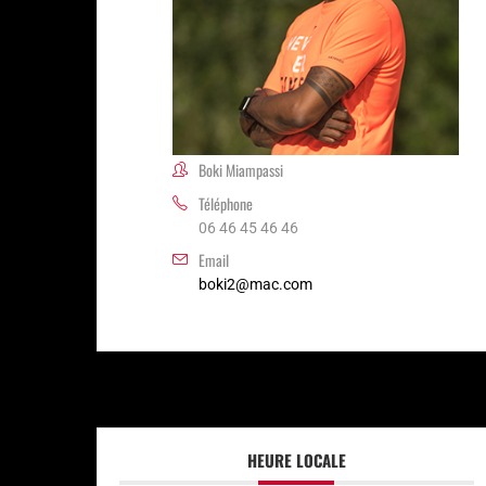
Boki Miampassi
Téléphone
06 46 45 46 46
Email
boki2@mac.com
HEURE LOCALE