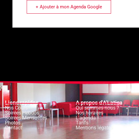
+ Ajouter à mon Agenda Google
Liens rapides
A propos d'A'Latica
Nos Cours
Qui sommes nous ?
Soirées Hebdos
Nos horaires
Soirées Mensuelles
L'agenda
Photos
Tarifs
Contact
Mentions légales