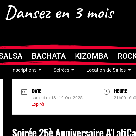
Dansez en 3 mois
SALSA BACHATA KIZOMBA ROC
Inscriptions
Soirées
Location de Salles
DATE
HEURE
sam - dim-18 - 19-Oct-2025
21h00 - 6h
Expiré!
Soirée 25è Anniversaire A’LatiCa