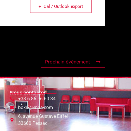
+ iCal / Outlook export
Prochain événement
Nous contacter
+33 6.86.96.60.34
boki2@mac.com
6, avenue Gustave Eiffel
33600 Pessac