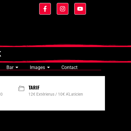
K
Bar
Images
Contact
TARIF
00
12€ Extérierus / 10€ A'Laticien