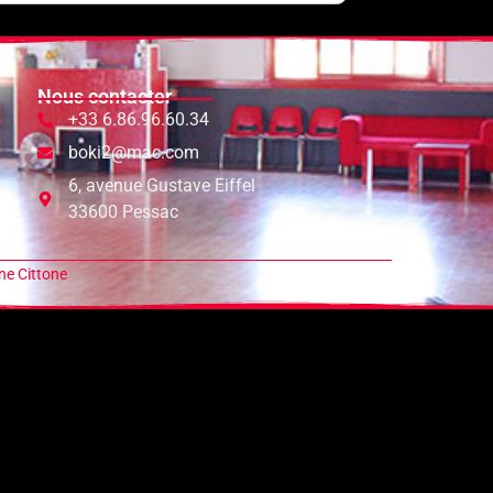
Nous contacter
+33 6.86.96.60.34
boki2@mac.com
6, avenue Gustave Eiffel
33600 Pessac
e Cittone