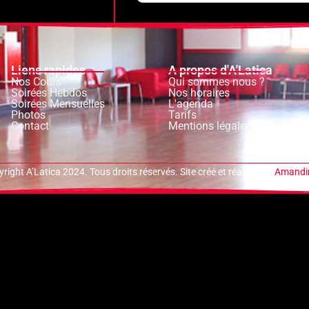
Liens rapides
A propos d'A'Latica
Nos Cours
Qui sommes nous ?
Soirées Hebdos
Nos horaires
Soirées Mensuelles
L'agenda
Photos
Tarifs
Contact
Mentions légales
right A’Latica 2024. Tous droits réservés. Site créé et réalisé par
Amandin