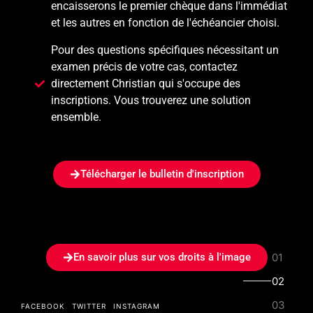
encaisserons le premier chèque dans l'immédiat
et les autres en fonction de l'échéancier choisi.
Pour des questions spécifiques nécessitant un
examen précis de votre cas, contactez
directement Christian qui s'occupe des
inscriptions. Vous trouverez une solution
ensemble.
Télécharger le bulletin d'inscription
Sub Title
ADDONS FOR ELEMENTOR
Vibrant
ELEMENT
En savoir plus sur vos droits à l'image
PACK
Read More
FACEBOOK
TWITTER
INSTAGRAM